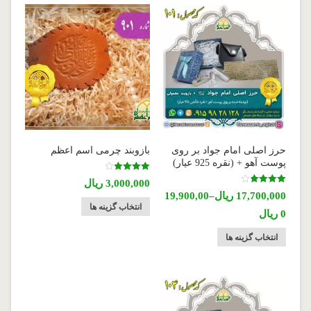
حرز اصلی امام جواد بر روی
بازوبند چرمی اسم اعظم
پوست آهو + (نقره 925 عیار)
نمره
3,000,000
ریال
4.00
نمره
17,700,000
ریال
–
19,900,00
از 5
3.83
انتخاب گزینه ها
از 5
0
ریال
انتخاب گزینه ها