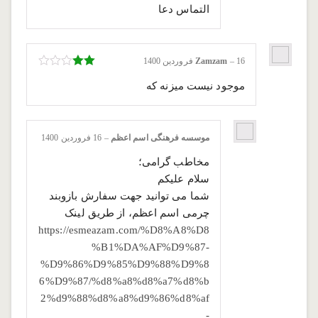
التماس دعا
16 فروردین 1400
–
Zamzam
نمره
موجود نیست میزنه که
2
از
5
موسسه فرهنگی اسم اعظم
–
16 فروردین 1400
مخاطب گرامی؛
سلام علیکم
شما می توانید جهت سفارش بازوبند
چرمی اسم اعظم، از طریق لینک
https://esmeazam.com/%D8%A8%D8
%B1%DA%AF%D9%87-
%D9%86%D9%85%D9%88%D9%8
6%D9%87/%d8%a8%d8%a7%d8%b
2%d9%88%d8%a8%d9%86%d8%af
-