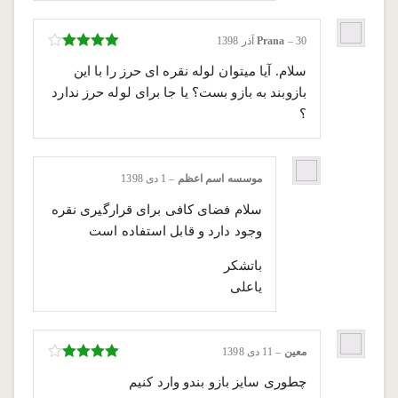
30 آذر 1398
–
Prana
نمره
4
از
سلام. آیا میتوان لوله نقره ای حرز را با این
5
بازوبند به بازو بست؟ یا جا برای لوله حرز ندارد
؟
موسسه اسم اعظم
–
1 دی 1398
سلام فضای کافی برای قرارگیری نقره
وجود دارد و قابل استفاده است
باتشکر
یاعلی
معین
–
11 دی 1398
نمره
4
از
چطوری سایز بازو بندو وارد کنیم
5