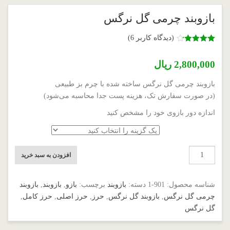
بازوبند چرمی گل نرگس
(دیدگاه کاربر
6
)
6
امتیاز
4.17
از 5 امتیاز
2,800,000
ریال
مشتری
بازوبند چرمی گل نرگس ساخته شده با چرم بز طبیعی
(در صورت سفارش تک، هزینه پست جدا محاسبه می‌شود)
اندازه دور بازوی خود را مشخص کنید
اندازه دور بازو
بازوبند
افزودن به سبد خرید
چرمی
گل
شناسه محصول:
901-1
دسته:
بازوبند
برچسب:
بازو
,
بازوبند
,
بازوبند
نرگس
چرمی گل نرگس
,
بازوبند گل نرگس
,
حرز
,
حرز اصلی
,
حرز کامل
,
عدد
گل نرگس