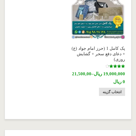
پک کامل 1 (حرز امام جواد (ع)
+ دعای دفع سحر + گشایش
روزی)
نمره
19,000,000
ریال
–
21,500,00
4.21
از 5
0
ریال
انتخاب گزینه