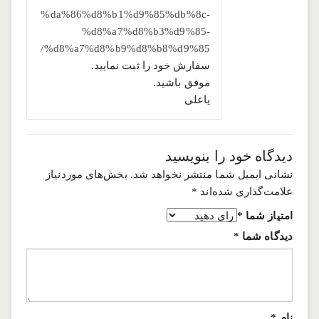
%da%86%d8%b1%d9%85%db%8c-
%d8%a7%d8%b3%d9%85-
%d8%a7%d8%b9%d8%b8%d9%85/
سفارش خود را ثبت نمایید.
موفق باشید.
یاعلی
دیدگاه خود را بنویسید
نشانی ایمیل شما منتشر نخواهد شد.
بخش‌های موردنیاز
علامت‌گذاری شده‌اند
*
امتیاز شما
*
دیدگاه شما
*
نام
*