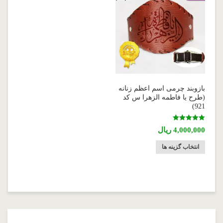
بازوبند چرمی اسم اعظم زنانه
(طرح یا فاطمه الزهرا س کد
921)
نمره
4,000,000
ریال
5.00
از 5
انتخاب گزینه ها