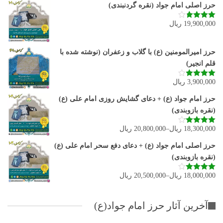
حرز اصلی امام جواد (نقره گردنبندی)
19,900,000
ریال
نمره
3.80
از 5
حرز امیرالمومنین (ع) با گلاب و زعفران (نوشته شده با
قلم انجیر)
3,900,000
ریال
نمره
3.92
از 5
حرز امام جواد (ع) + دعای گشایش روزی امام علی (ع)
(نقره بازوبندی)
18,300,000
ریال
–
20,800,000
ریال
نمره
4.11
از 5
حرز اصلی امام جواد (ع) + دعای دفع سحر امام علی (ع)
(نقره بازوبندی)
18,000,000
ریال
–
20,500,000
ریال
نمره
4.00
از 5
آخرین آثار حرز امام جواد(ع)