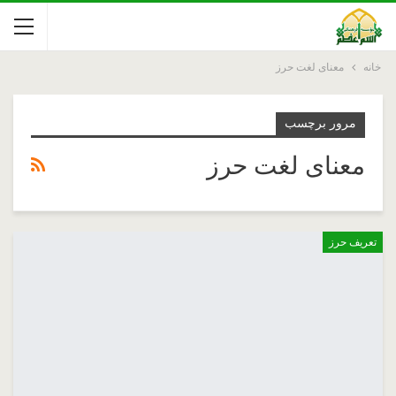
خانه
معنای لغت حرز
مرور برچسب
معنای لغت حرز
تعریف حرز