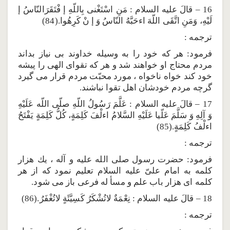
16 – قالَ عليه السلام : مَنِ اسْتَغْنى بِاللّهِ إ فْتَقَرَالنّاسُ إ
لَيْهِ، وَمَنِ اتَّقَى اللّهَ اءحَبَّهُ النّاسُ وَ إ نْ كَرِهُوا.(84)
ترجمه :
فرمود: هر كه خود را به وسيله خداوند بى نياز بداند
مردم محتاج او خواهند شد و هر كه تقواى الهى را پيشه
خود كند خواه ناخواه ، مورد محبّت مردم قرار مى گيرد
گرچه مردم خودشان اهل تقوا نباشند.
17 – قالَ عليه السلام : عَلَّمَ رَسُولُ اللّهِ صلّى اللّه عَلَيْهِ
وَ آلِهِ وَ سَلَّمَ عَلّيا عَلَيْهِ السَّلامُ اءلْفَ كَلِمَةٍ، كُلُّ كَلِمَةٍ يَفْتَحُ
اءلْفُ كَلِمَةٍ.(85)
ترجمه :
فرمود: حضرت رسول صلى الله عليه و آله ، يك هزار
كلمه به امام علىّ عليه السلام تعليم نمود كه از هر
كلمه اى هزار باب علم و مسأ له فرعى باز مى شود.
18 – قالَ عليه السلام : نِعْمَةٌ لاتُشْكَرُ كَسِيَّئَةٍ لاتُغْفَرُ.(86)
ترجمه :