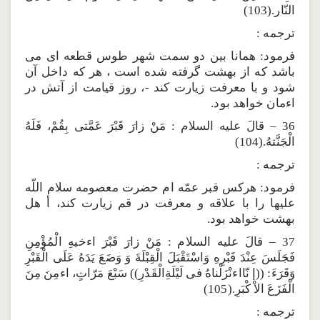
النّار.(103)
ترجمه :
فرمود: همانا بين دو سمت شهر طوس قطعه اى مى
باشد كه از بهشت گرفته شده است ، هر كه داخل آن
شود و با معرفت زيارت كند -، روز قيامت از آتش در
اءمان خواهد بود.
36 – قالَ عليه السلام : مَنْ زارَ قَبْرَ عَمَّتى بِقُمْ، فَلَهُ
الْجَنَّتهُ.(104)
ترجمه :
فرمود: هركس قبر عمّه ام حضرت معصومه سلام اللّه
عليها را با علاقه و معرفت در قم زيارت كند، أ هل
بهشت خواهد بود.
37 – قالَ عليه السلام : مَنْ زارَ قَبْرَ اءخيهِ الْمُؤْمِنِ
فَجَلَسَ عِنْدَ قَبْرِهِ وَاسْتَقْبَلَ الْقِبْلَةَ وَ وَضَعَ يَدَهُ عَلَى الْقَبْرِ
وَقَرَءَ: ((إ نّااءنْزَلْناهُ فى لَيْلَةِالْقَدْرِ)) سَبْعَ مَرّاتٍ، اءمِنَ مِنَ
الْفَزَعَ الاْ كْبَرِ.(105)
ترجمه :