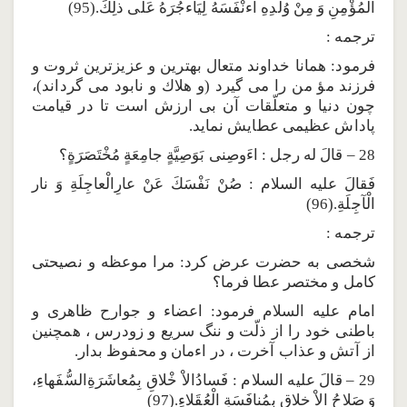
الْمُؤْمِنِ وَ مِنْ وُلْدِهِ اءنْفَسَهُ لِيَاءجُرَهُ عَلى ذلِكَ.(95)
ترجمه :
فرمود: همانا خداوند متعال بهترين و عزيزترين ثروت و
فرزند مؤ من را مى گيرد (و هلاك و نابود مى گرداند)،
چون دنيا و متعلّقات آن بى ارزش است تا در قيامت
پاداش عظيمى عطايش نمايد.
28 – قالَ له رجل : اءَوصِنى بَوَصِيَّةٍ جامِعَةٍ مُخْتَصَرَةٍ؟
فَقالَ عليه السلام : صُنْ نَفْسَكَ عَنْ عارِالْعاجِلَةِ وَ نار
الْآجِلَةِ.(96)
ترجمه :
شخصى به حضرت عرض كرد: مرا موعظه و نصيحتى
كامل و مختصر عطا فرما؟
امام عليه السلام فرمود: اعضاء و جوارح ظاهرى و
باطنى خود را از ذلّت و ننگ سريع و زودرس ، همچنين
از آتش و عذاب آخرت ، در اءمان و محفوظ بدار.
29 – قالَ عليه السلام : فَسادُالاْ خْلاقِ بِمُعاشَرَةِالسُّفَهاءِ،
وَ صَلاحُ الاْ خلاقِ بِمُنافَسَةِ الْعُقَلاءِ.(97)