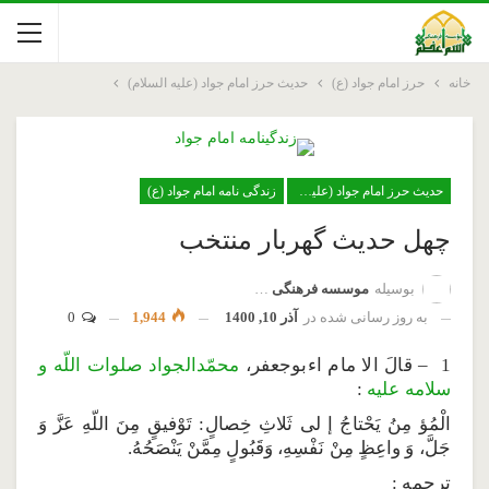
خانه
حرز امام جواد (ع)
حدیث حرز امام جواد (علیه السلام)
حدیث حرز امام جواد (علیه السلام)
زندگی نامه امام جواد (ع)
چهل حديث گهربار منتخب
بوسیله
موسسه فرهنگی اسم اعظم
به روز رسانی شده در
آذر 10, 1400
1,944
0
1 – قالَ الا مام اءبوجعفر،
محمّدالجواد صلوات اللّه و
سلامه عليه
:
الْمُؤ مِنُ يَحْتاجُ إ لى ثَلاثِ خِصالٍ: تَوْفيقٍ مِنَ اللّهِ عَزَّ وَ
جَلَّ، وَ واعِظٍ مِنْ نَفْسِهِ، وَقَبُولٍ مِمَّنْ يَنْصَحُهُ.
ترجمه :