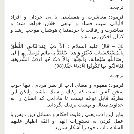
ترجمه :
فرمود: معاشرت و همنشينى با بى خردان و افراد
لااُبالى سبب فساد و تباهى اخلاق خواهد شد؛ و
معاشرت و رفاقت با خردمندان هوشيار، موجب رشد و
كمال اخلاق مى باشد.
30 – قالَ عليه السلام : الاْ دَبُ عِنْدَالنّاسِ النُّطْقُ
بِالْمُسْتَحْسَناتِ لاغَيْرُ، وَ هذا لايُعْتَدُّ بِهِ مالَمْ يُوصَلْ بِها إ لى
رِضَااللّهِ سُبْحانَهُ، وَالْجَنَّةِ، وَالاْ دَبُ هُوَ اءدَبُ الشَّريعَةِ،
فَتَاءدَّبُوا بِها تَكُونُوا اءُدَباءَ حَقّا.(98)
ترجمه :
فرمود: مفهوم و معناى ادب از نظر مردم ، تنها خوب
سخن گفتن است كه ركيك و سبك نباشد، وليكن اين
نظريّه قابل توجّه نيست تا مادامى كه انسان را به
خداوند متعال و بهشت نزديك نگرداند.
بنابر اين ادب يعنى رعايت احكام و مسائل دين ، پس با
عمل كردن به دستورات الهى و ائمّه اطهار عليهم
السلام ، ادب خود را آشكار سازيد.