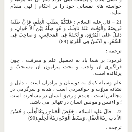
خواسته هاى نفسانى خود را بر احكام إ لهى مقدّم
نمايد.
21 – قالَ عليه السلام : عَلَيْكُمْ بِطَلَبِ الْعِلْمِ، فَإ نَّ طَلَبَهُ
فَريضَةٌ وَالْبَحْثَ عَنْهُ نافِلَةٌ، وَ هُوَ صِلَةُ بَيْنَ الاْ خْوانِ، وَ
دَليلٌ عَلَى الْمُرُوَّةِ، وَ تُحْفَةٌ فِى الْمَجالِسِ، وَ صاحِبٌ فِى
السَّفَرِ، وَ اءُنْسٌ فِى الْغُرْبَةِ.(89)
ترجمه :
فرمود: بر شما باد به تحصيل علم و معرفت ، چون
فراگيرى آن واجب و بحث پيرامون آن مستحبّ و
پرفائده است .
علم وسيله كمك به دوستان و برادران است ، دليل و
نشانه مروّت و جوانمردى است ، هديه و سرگرمى در
مجالس است ، همدم و رفيق انسان در مسافرت است
؛ و اءنيس و مونس انسان در تنهائى مى باشد.
22 – قالَ عليه السلام : خَفْضُ الْجَناحِ زينَةُالْعِلْمِ، وَ حُسْنُ
الاْ دَبِ زينَةُالْعَقْلِ، وَبَسْطُ الْوَجْهِ زينَةُالْحِلْمِ.(90)
ترجمه :