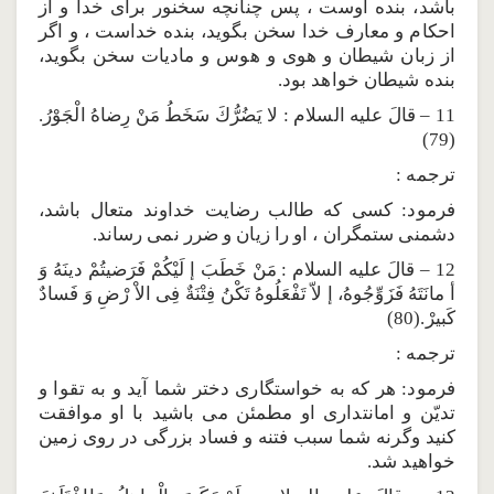
باشد، بنده اوست ، پس چنانچه سخنور براى خدا و از
احكام و معارف خدا سخن بگويد، بنده خداست ، و اگر
از زبان شيطان و هوى و هوس و ماديات سخن بگويد،
بنده شيطان خواهد بود.
11 – قالَ عليه السلام : لا يَضُرُّكَ سَخَطُ مَنْ رِضاهُ الْجَوْرُ.
(79)
ترجمه :
فرمود: كسى كه طالب رضايت خداوند متعال باشد،
دشمنى ستمگران ، او را زيان و ضرر نمى رساند.
12 – قالَ عليه السلام : مَنْ خَطَبَ إ لَيْكُمْ فَرَضيتُمْ دينَهُ وَ
أ مانَتَهُ فَزَوِّجُوهُ، إ لاّ تَفْعَلُوهُ تَكْنُ فِتْنَةٌ فِى الاْ رْضِ وَ فَسادٌ
كَبيرْ.(80)
ترجمه :
فرمود: هر كه به خواستگارى دختر شما آيد و به تقوا و
تديّن و امانتدارى او مطمئن مى باشيد با او موافقت
كنيد وگرنه شما سبب فتنه و فساد بزرگى در روى زمين
خواهيد شد.