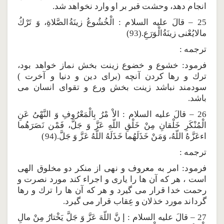
انجام دهد، وحشت قبر بر او وارد نخواهد شد.
25 – قالَ عليه السلام : الْخُشُوعُ زينَةُالصَّلاةِ، وَ تَرْكُ
مالايُعْنى زينَةُالْوَرَعِ.(93)
ترجمه :
فرمود: خشوع و خضوع زينت بخش نماز خواهد بود،
ترك و رها كردن آنچه (براى دين و دنيا و آخرت )
سودمند نباشد زينت بخش ورع و تقواى انسان مى
باشد.
26 – قالَ عليه السلام : الاْ مْرُ بِالْمَعْرُوفِ وَ النَّهْىُ عَنِ
الْمُنْكَرِ خَلْقانِ مِنْ خَلْقِ اللّهِ عَزَّ وَ جَلَّ، فَمْن نَصَرَهُما
اءعَزَّهُ اللّهُ، وَمَنْ خَذَلَهُما خَذَلَهُ اللّهُ عَزَّ وَ جَلَّ.(94)
ترجمه :
فرمود: امر به معروف و نهى از منكر دو مخلوق الهى
است ، هر كه آن ها را يارى و اجراء كند مورد نصرت و
رحمت خدا قرار مى گيرد و هر كه آن ها را ترك و رها
گرداند مورد خذلان و عِقاب قرار مى گيرد.
27 – قالَ عليه السلام : إ نَّ اللّهَ عَزَّ وَ جَلَّ يَخْتارُ مِنْ مالِ