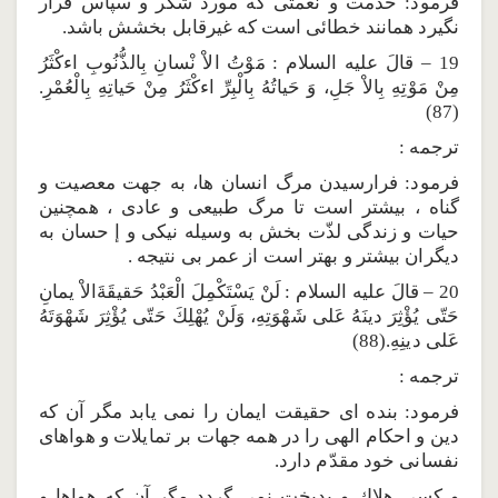
فرمود: خدمت و نعمتى كه مورد شكر و سپاس قرار
نگيرد همانند خطائى است كه غيرقابل بخشش باشد.
19 – قالَ عليه السلام : مَوْتُ الاْ نْسانِ بِالذُّنُوبِ اءكْثَرُ
مِنْ مَوْتِهِ بِالاْ جَلِ، وَ حَياتُهُ بِالْبِرِّ اءكْثَرُ مِنْ حَياتِهِ بِالْعُمْرِ.
(87)
ترجمه :
فرمود: فرارسيدن مرگ انسان ها، به جهت معصيت و
گناه ، بيشتر است تا مرگ طبيعى و عادى ، همچنين
حيات و زندگى لذّت بخش به وسيله نيكى و إ حسان به
ديگران بيشتر و بهتر است از عمر بى نتيجه .
20 – قالَ عليه السلام : لَنْ يَسْتَكْمِلَ الْعَبْدُ حَقيقَةَالاْ يمانِ
حَتّى يُؤْثِرَ دينَهُ عَلى شَهْوَتِهِ، وَلَنْ يُهْلِكَ حَتّى يُؤْثِرَ شَهْوَتَهُ
عَلى دينِهِ.(88)
ترجمه :
فرمود: بنده اى حقيقت ايمان را نمى يابد مگر آن كه
دين و احكام الهى را در همه جهات بر تمايلات و هواهاى
نفسانى خود مقدّم دارد.
و كسى هلاك و بدبخت نمى گردد مگر آن كه هواها و