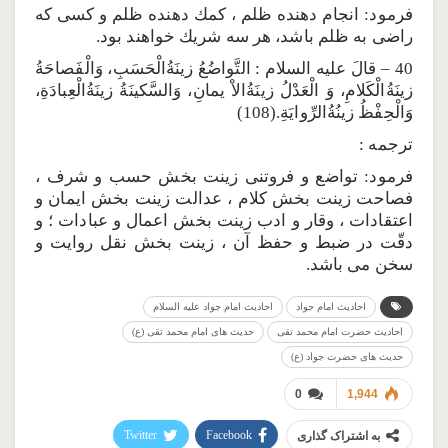
فرمود: انجام دهنده ظلم ، كمك دهنده ظلم و كسى كه
راضى به ظلم باشد، هر سه شريك خواهند بود.
40 – قالَ عليه السلام : التَّواضُعُ زينَةُالْحَسَبِ، وَالْفَصاحَةُ
زينَةُالْكَلامِ، وَ الْعَدْلُ زينَةُالاْ يمانِ، وَالسَّكينَةُ زينَةُالْعِبادَةِ،
وَالْحِفْظُ زينُةُالرِّوايَةِ.(108)
ترجمه :
فرمود: تواضع و فروتنى زينت بخش حسب و شرف ،
فصاحت زينت بخش كلام ، عدالت زينت بخش ايمان و
اعتقادات ، وقار و ادب زينت بخش اعمال و عبادات ؛ و
دقّت در ضبط و حفظ آن ، زينت بخش نقل روايت و
سخن مى باشد.
احادیث امام جواد
احادیث امام جواد علیه السلام
احادیث حضرت امام محمد تقی
حدیث های امام محمد تقی (ع)
حدیث های حضرت جواد (ع)
0
1,944
Twitter
Facebook
به اشتراک گذاری