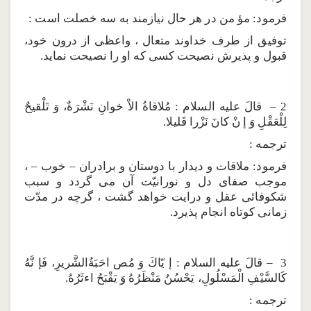
فرمود: مؤ من در هر حال نيازمند به سه خصلت است :
توفيق از طرف خداوند متعال ، واعظى از درون خود،
قبول و پذيرش نصيحت كسى كه او را نصيحت نمايد.
2 – قالَ عليه السلام : مُلاقاةُ الاْ خوانِ نَشْرَةٌ، وَ تَلْقيحٌ
لِلْعَقْلِ وَ إ نْ كانَ نَزْرا قَليلا.
ترجمه :
فرمود: ملاقات و ديدار با دوستان و برادران – خوب – ،
موجب صفاى دل و نورانيّت آن مى گردد و سبب
شكوفائى عقل و درايت خواهد گشت ، گرچه در مدّت
زمانى كوتاه انجام پذيرد.
3 – قالَ عليه السلام : إ يّاكَ وَ مُص احَبَةُالشَّريرِ، فَإ نَّهُ
كَالسَّيْفِ الْمَسْلُولِ، يَحْسُنُ مَنْظَرُهُ وَ يَقْبَحُ اءثَرُهُ.
ترجمه :