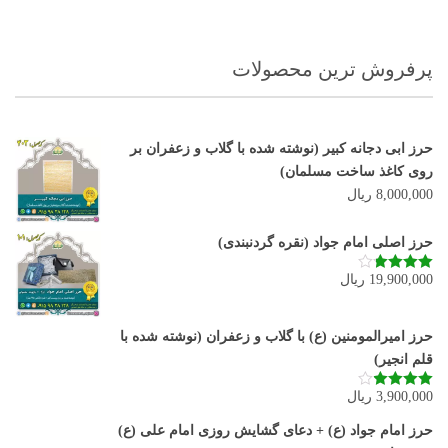
پرفروش ترین محصولات
حرز ابی دجانه کبیر (نوشته شده با گلاب و زعفران بر
روی کاغذ ساخت مسلمان)
8,000,000
ریال
حرز اصلی امام جواد (نقره گردنبندی)
19,900,000
ریال
نمره
3.80
از 5
حرز امیرالمومنین (ع) با گلاب و زعفران (نوشته شده با
قلم انجیر)
3,900,000
ریال
نمره
3.92
از 5
حرز امام جواد (ع) + دعای گشایش روزی امام علی (ع)