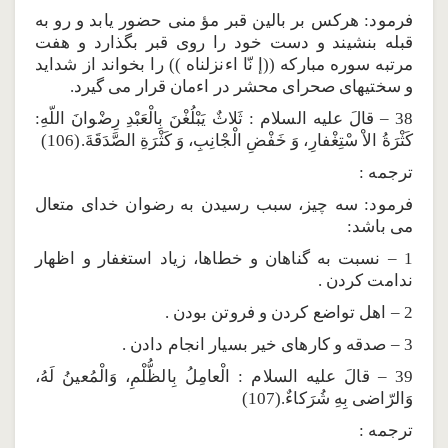
فرمود: هركس بر بالين قبر مؤ منى حضور يابد و رو به
قبله بنشيند و دست خود را روى قبر بگذارد و هفت
مرتبه سوره مباركه ((إ نّا اءنزلناه )) را بخواند از شدايد
و سختيهاى صحراى محشر در اءمان قرار مى گيرد.
38 – قالَ عليه السلام : ثَلاثٌ يَبْلُغْنَ بِالْعَبْدِ رِضْوانَ اللّهِ:
كَثْرَةُ الاْ سْتِغْفارِ، وَ خَفْضِ الْجْانِبِ، وَ كَثْرَةِ الصَّدَقَةَ.(106)
ترجمه :
فرمود: سه چيز، سبب رسيدن به رضوان خداى متعال
مى باشد:
1 – نسبت به گناهان و خطاها، زياد استغفار و اظهار
ندامت كردن .
2 – اهل تواضع كردن و فروتن بودن .
3 – صدقه و كارهاى خير بسيار انجام دادن .
39 – قالَ عليه السلام : الْعامِلُ بِالظُّلْمِ، وَالْمُعينُ لَهُ،
وَالرّاضى بِهِ شُرَكاءٌ.(107)
ترجمه :