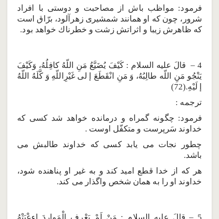
فرمود: مواظب باش از مصاحبت و دوستى با افراد
شرور، چون كه او همانند شمشيرى زهرآلود، برّاق است
كه ظاهرش زيبا و اثراتش زشت و خطرناك خواهد بود.
4 – قالَ عليه السلام : كَيْفَ يُضَيَّعُ مَنِ اللّهُ كافِلُهُ، وَكَيْفَ
يَنْجُو مَنِ اللّه طالِبُهُ، وَ مَنِ انْقَطَعَ إ لى غَيْرِاللّهِ وَ كَّلَهُ اللّهُ
إ لَيْهِ.(72)
ترجمه :
فرمود: چگونه گمراه و درمانده خواهد شد كسى كه
خداوند سَرپرست و متكفّل اوست .
چطور نجات مى يابد كسى كه خداوند طالبش مى
باشد.
هر كه از خدا قطع اميد كند و به غير او پناهنده شود،
خداوند او را به همان شخص واگذار مى كند.
5 – قالَ عليه السلام : مَنْ لَمْ يَعْرِفِ الْمَوارِدَ اءعْيَتْهُ