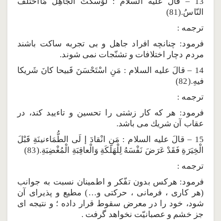
13 – قالَ عليه السلام : لَوْسَكَتَ الْجاهِلُ مَااخْتَلَفَ
النّاسُ.(81)
ترجمه :
فرمود: چنانچه افراد جاهل و بى تجربه ساكت باشند
مردم دچار اختلافات و تشنّجات نمى شوند.
14 – قالَ عليه السلام : مَنِ اسْتَحْسَنَ قَبيحا كانَ شَريكا
فيهِ.(82)
ترجمه :
فرمود: هر كه كار زشتى را تحسين و تاءييد كند، در
عقاب آن شريك مى باشد.
15 – قالَ عليه السلام : مَنِ انْقادَ إ لَى الطُّمَاءنينَةِ قَبْلَ
الْخِيَرَةِ فَقَدْ عَرَضَ نَفْسَهُ لِلْهَلَكَةِ وَالْعاقِبَةِ الْمُغْضِبَةِ.(83)
ترجمه :
فرمود: هركس بدون تفّكر و اطمينان نسبت به جوانب
(هر كارى ، فرمانى ، حركتى و…) مطيع و پذيراى آن
شود، خود را در معرض سقوط قرار داده ؛ و نتيجه اى
جز خشم و عصبانيّت نخواهد گرفت .