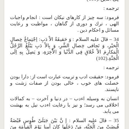
ترجمه :
فرمود: سه چيز از كارهاى نيكان است : انجام واجبات
الهى ، ترك و دورى از گناهان ، مواظبت و رعايت
مسائل و احكام دين .
34 – قالَ عليه السلام : وَ حَقيقَةُ الاْ دَبِ: اِجْتِماعُ خِصالِ
الْخيْرِ، وَ تَجافى خِصالِ الشَّرِ، وَ بِالاْ دَبِ يَبْلُغُ الرَّجُلُ
الْمَكارِمَ الاْ خْلاقِ فِى الدُّنْيا وَ الاَّْخِرَةِ، وَ يَصِلُ بِهِ اِلَى
الْجَنَّةِ.(102)
ترجمه :
فرمود: حقيقت ادب و تربيت عبارت است از: دارا بودن
خصلت هاى خوب ، خالى بودن از صفات زشت و
ناپسند.
انسان به وسيله اءدب – در دنيا و آخرت – به كمالات
اخلاقى مى رسد؛ و نيز با رعايت اءدب نيل به بهشت
مى يابد.
35 – قالَ عليه السلام : إ نَّ بَيْنَ جَبَلَىْ طُوسٍ قَبْضَةٌ
قُبِضَتْ مِنَ الْجَنَّةِ، مَنْ دَخَلَها كانَ آمِنا يَوْمَ الْقِيامَةِ مِنَ