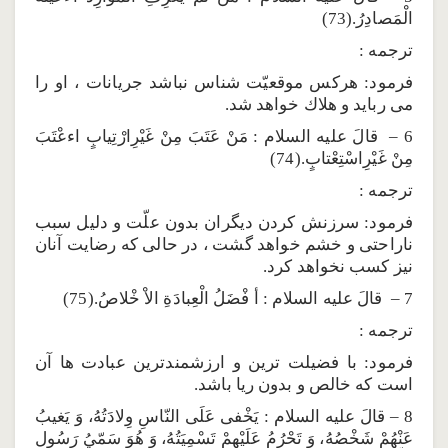
الْمَصادِرُ.(73)
ترجمه :
فرمود: هركس موقعيّت شناس نباشد جريانات ، او را
مى ربايد و هلاك خواهد شد.
6 – قالَ عليه السلام : مَنْ عَتَبَ مِنْ غَيْرِارْتِيابٍ اءعْتَبَ
مِنْ غَيْرِاسْتِعْتابٍ.(74)
ترجمه :
فرمود: سرزنش كردن ديگران بدون علّت و دليل سبب
ناراحتى و خشم خواهد گشت ، در حالى كه رضايت آنان
نيز كسب نخواهد كرد.
7 – قالَ عليه السلام : أ فْضَلُ الْعِبادَةِ الاْ خْلاصُ.(75)
ترجمه :
فرمود: با فضيلت ترين و ارزشمندترين عبادت ها آن
است كه خالص و بدون ريا باشد.
8 – قالَ عليه السلام : يَخْفى عَلَى النّاسِ وِلادَتُهُ، وَ يَغيبُ
عَنْهُمْ شَخْصُهُ، وَ تَحْرُمُ عَلَيْهِمْ تَسْمِيَتُهُ، وَ هُوَ سَمّيُ رَسُول