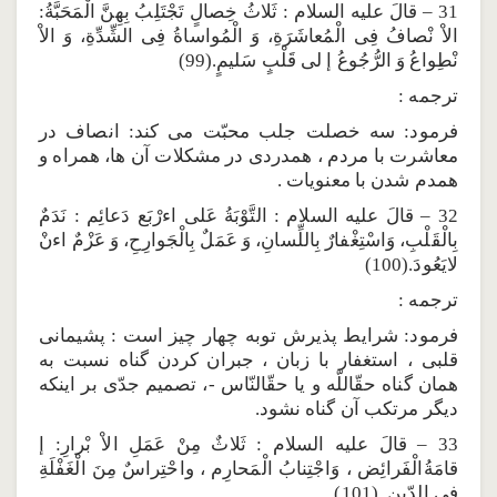
31 – قالَ عليه السلام : ثَلاثُ خِصالٍ تَجْتَلِبُ بِهِنَّ الْمَحَبَّةُ:
الاْ نْصافُ فِى الْمُعاشَرَةِ، وَ الْمُواساةُ فِى الشِّدِّةِ، وَ الاْ
نْطِواعُ وَ الرُّجُوعُ إ لى قَلْبٍ سَليمٍ.(99)
ترجمه :
فرمود: سه خصلت جلب محبّت مى كند: انصاف در
معاشرت با مردم ، همدردى در مشكلات آن ها، همراه و
همدم شدن با معنويات .
32 – قالَ عليه السلام : التَّوْبَةُ عَلى اءرْبَع دَعائِم : نَدَمٌ
بِالْقَلْبِ، وَاسْتِغْفارٌ بِاللِّسانِ، وَ عَمَلٌ بِالْجَوارِحِ، وَ عَزْمٌ اءنْ
لايَعُودَ.(100)
ترجمه :
فرمود: شرايط پذيرش توبه چهار چيز است : پشيمانى
قلبى ، استغفار با زبان ، جبران كردن گناه نسبت به
همان گناه حقّاللّه و يا حقّالنّاس -، تصميم جدّى بر اينكه
ديگر مرتكب آن گناه نشود.
33 – قالَ عليه السلام : ثَلاثٌ مِنْ عَمَلِ الاْ بْرارِ: إ
قامَةُالْفَرائِض ، وَاجْتِنابُ الْمَحارِم ، واحْتِراسٌ مِنَ الْغَفْلَةِ
فِى الدّين .(101)