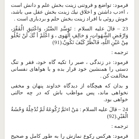
فرمود: تواضع و فروتنى زينت بخش علم و دانش است
، اءدب داشتن و اخلاق نيك زينت بخش عقل مى باشد،
خوش روئى با افراد زينت بخش حلم و بردبارى است .
23 – قالَ عليه السلام : تَوَسَّدِ الصَّبْرَ، وَاعْتَنِقِ الْفَقْرَ،
وَارْفَضِ الشَّهَواتِ، وَ خالِفِ الْهَوى ، وَ اعْلَمْ أ نَّكَ لَنْ تَخْلُو
مِنْ عَيْنِ اللّهِ، فَانْظُرْ كَيْفَ تَكُونُ.(91)
ترجمه :
فرمود: در زندگى ، صبر را تكيه گاه خود، فقر و تنگ
دستى را همنشين خود قرار بده و با هواهاى نفسانى
مخالفت كن .
و بدان كه هيچگاه از ديدگاه خداوند پنهان و مخفى
نخواهى ماند، پس مواظب باش كه در چه حالتى
خواهى بود.
24 – قالَ عليه السلام : مَنْ اءتَمَّ رُكُوعَهُ لَمْ تُدْخِلْهُ وَحْشَةُ
الْقَبْرِ.(92)
ترجمه :
فرمود: هركس ركوع نمازش را به طور كامل و صحيح