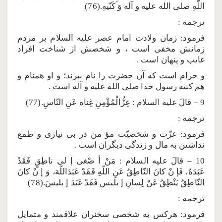
اللّهِ صلى الله عليه و آله وَ كَنّيهِ.(76)
ترجمه :
فرمود: زمان ولادت امام عصر عليه السلام بر مردم
زمانش مخفى است ، و شخصش از شناخت افراد
غايب و پنهان است .
و حرام است كه آن حضرت را نام ببرند؛ و او همنام و
هم كنيه رسول خدا صلى الله عليه و آله است .
9 – قالَ عليه السلام : عِزُّالْمُؤْمِنِ غِناه عَنِ النّاسِ.(77)
ترجمه :
فرمود: عزّت و شخصيّت مؤ من در بى نيازى و طمع
نداشتن به مال و زندگى ديگران است .
10 – قالَ عليه السلام : مَنْ أ صْغى إ لى ناطِقٍ فَقَدْ
عَبَدَهُ، فَإ نْ كانَ النّاطِقُ عَنِ اللّهِ فَقَدْ عَبَدَاللّهَ، وَ إ نْ كانَ
النّاطِقُ يَنْطِقُ عَنْ لِسانِ إ بليس فَقَدْ عَبَدَ إ بليسَ.(78)
ترجمه :
فرمود: هركس به شخصى سخنران علاقمند و متمايل